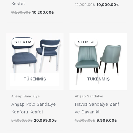
Keşfet
12,000.00
₺
10,000.00
₺
11,200.00
₺
10,200.00
₺
Orijinal
Şu
Orijinal
Şu
fiyat:
andaki
fiyat:
andaki
STOKTA!
STOKTA!
STOKTA!
STOKTA!
24,000.00₺.
fiyat:
12,000.00₺.
fiyat:
20,999.00₺.
9,999.0
TÜKENMIŞ
TÜKENMIŞ
Ahşap Sandalye
Ahşap Sandalye
Ahşap Polo Sandalye
Havuz Sandalye Zarif
Konforu Keşfet
ve Dayanıklı
24,000.00
₺
20,999.00
₺
12,000.00
₺
9,999.00
₺