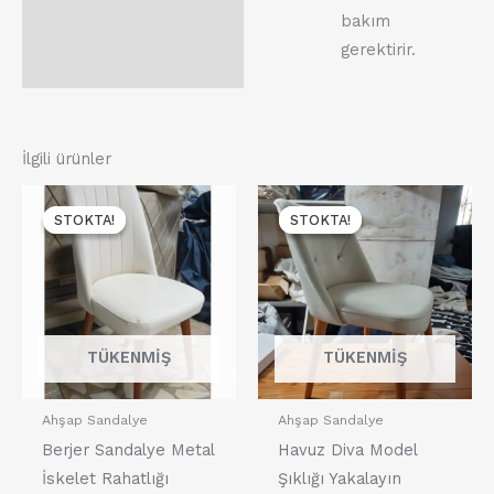
bakım
gerektirir.
İlgili ürünler
Orijinal
Şu
Orijinal
Şu
fiyat:
andaki
fiyat:
andaki
STOKTA!
STOKTA!
STOKTA!
STOKTA!
11,200.00₺.
fiyat:
12,000.00₺.
fiyat:
10,200.00₺.
10,000
TÜKENMIŞ
TÜKENMIŞ
Ahşap Sandalye
Ahşap Sandalye
Berjer Sandalye Metal
Havuz Diva Model
İskelet Rahatlığı
Şıklığı Yakalayın