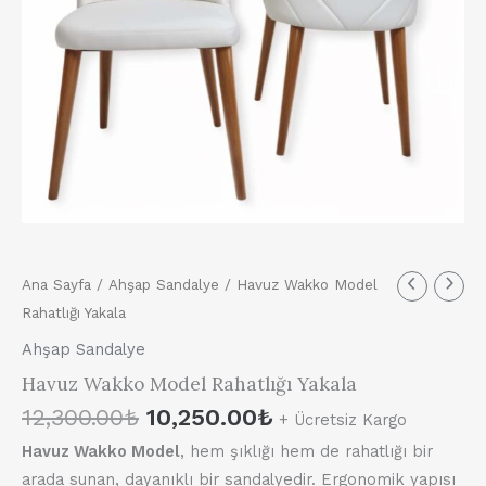
Orijinal
Şu
Ana Sayfa
/
Ahşap Sandalye
/ Havuz Wakko Model
fiyat:
andaki
Rahatlığı Yakala
12,300.00₺.
fiyat:
Ahşap Sandalye
10,250.00₺.
Havuz Wakko Model Rahatlığı Yakala
12,300.00
₺
10,250.00
₺
+ Ücretsiz Kargo
Havuz Wakko Model
, hem şıklığı hem de rahatlığı bir
arada sunan, dayanıklı bir sandalyedir. Ergonomik yapısı