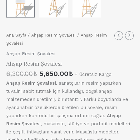
Orijinal
Şu
Ana Sayfa
/
Ahşap Resim Şovalesi
/ Ahşap Resim
fiyat:
andaki
Şovalesi
6,300.00₺.
fiyat:
Ahşap Resim Şovalesi
5,650.00₺.
Ahşap Resim Şovalesi
6,300.00
₺
5,650.00
₺
+ Ücretsiz Kargo
Ahşap Resim Şovalesi
, sanatçıların resim yaparken
tuvalini sabit tutmak için kullandığı, doğal ahşap
malzemeden üretilmiş bir stanttır. Farklı boyutlarda ve
ayarlanabilir özelliklerde üretilen bu şovale, resim
yaparken konforlu bir çalışma ortamı sağlar.
Ahşap
Resim Şovalesi
, masaüstü, stüdyo ve portatif modelleri
ile çeşitli ihtiyaçlara yanıt verir. Masaüstü modeller,
küçük ve hafif olup kolay taşınabilirken, stüdyo