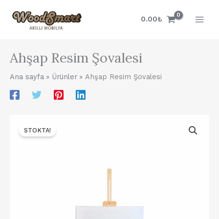
İçeriğe
atla
0.00
₺
Ahşap Resim Şovalesi
Ana sayfa
Ürünler
Ahşap Resim Şovalesi
STOKTA!