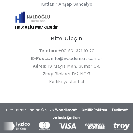
Katlanır Ahşap Sandalye
Haldoğlu Markasıdır
Bize Ulaşın
Telefon:
+90 531 321 10 20
E-Posta:
info@woodsmart.com.tr
Adres:
19 Mayıs Mah. Sümer Sk.
Zitaş Blokları D:2 NO:7
Kadıköy/İstanbul
Tüm Hakları Saklıdır © 2026
WoodSmart
|
Gizlilik Politası
|
Teslimat
ve İade Şartları