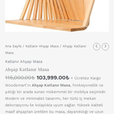
Orijinal
Şu
Ana Sayfa
/
Katlanır Ahşap Masa
/ Ahşap Katlanır
fiyat:
andaki
Masa
115,000.00₺.
fiyat:
Katlanır Ahşap Masa
103,999.00₺.
Ahşap Katlanır Masa
115,000.00
₺
103,999.00
₺
+ Ücretsiz Kargo
Woodsmart’ın
Ahşap Katlanır Masa
, fonksiyonellik ve
şıklığı bir arada sunan mükemmel bir mobilya seçimidir.
Modern ve minimalist tasarımı, her türlü iç mekan
dekorasyonu ile kolaylıkla uyum sağlar. Yüksek kaliteli
masif ahşaptan üretilen bu masa, dayanıklılığı ve uzun