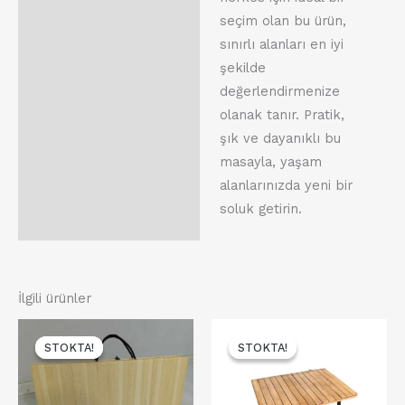
seçim olan bu ürün,
sınırlı alanları en iyi
şekilde
değerlendirmenize
olanak tanır. Pratik,
şık ve dayanıklı bu
masayla, yaşam
alanlarınızda yeni bir
soluk getirin.
İlgili ürünler
Orijinal
Şu
Orijinal
Şu
fiyat:
andaki
fiyat:
andaki
STOKTA!
STOKTA!
STOKTA!
STOKTA!
13,500.00₺.
fiyat:
13,400.00₺.
fiyat:
10,150.00₺.
11,200.0