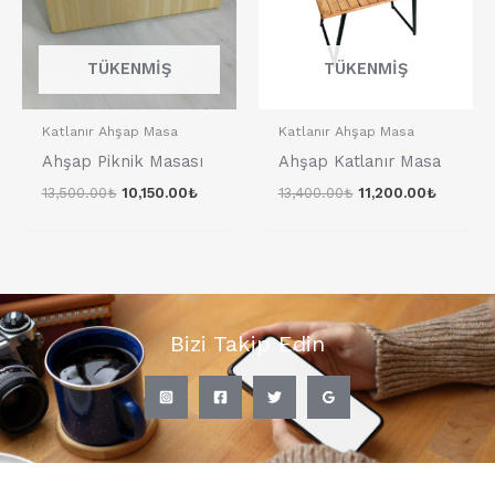
TÜKENMIŞ
TÜKENMIŞ
Katlanır Ahşap Masa
Katlanır Ahşap Masa
Ahşap Piknik Masası
Ahşap Katlanır Masa
13,500.00
₺
10,150.00
₺
13,400.00
₺
11,200.00
₺
Bizi Takip Edin