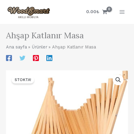
İçeriğe
atla
0.00
₺
Ahşap Katlanır Masa
Ana sayfa
Ürünler
Ahşap Katlanır Masa
STOKTA!