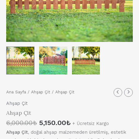
Orijinal
Şu
Ana Sayfa
/
Ahşap Çit
/ Ahşap Çit
fiyat:
andaki
Ahşap Çit
6,000.00₺.
fiyat:
Ahşap Çit
5,150.00₺.
6,000.00
₺
5,150.00
₺
+ Ücretsiz Kargo
Ahşap Çit
, doğal ahşap malzemeden üretilmiş, estetik