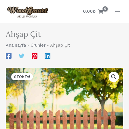
İçeriğe
atla
0.00
₺
Ahşap Çit
Ana sayfa
Ürünler
Ahşap Çit
STOKTA!