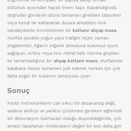
ergonomik ve kompakt bir yapıya sahip olması
bütünlük açısından hayati önem taşır. Kapatıldığında
doğrudan gövdenin altına tamamen girebilen tabureler
veya kendi de katlanarak duvara asılabilen ince
sandalyelerle kombinlenen bir
katlanır ahşap masa
,
mutfak içindeki yoğun yaya trafiğini hiçbir zaman
engellemez. Ağacın organik dokusuna kusursuz uyum
sağlayan, sırtsız veya ince metal hatlı oturma grupları
ile tamamladığınız bir
ahşap katlanır masa
, mutfaktaki
kalabalık hissini tamamen yok ederek herkes için çok
daha özgür bir kullanım senaryosu çizer.
Sonuç
Kısıtlı metrekarelerin can sıkıcı bir dezavantaj değil,
sadece akıllıca ve yaratıcı çözülmesi gereken eğlenceli
bir dekorasyon bulmacası olduğu düşünüldüğünde, çok
amaçlı tasarlanan mobilyaların değeri bir kez daha gün