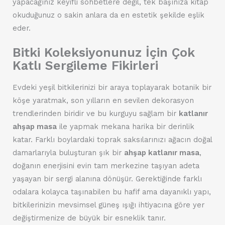
yapacağınız keyifli sohbetlere değil, tek başınıza kitap
okuduğunuz o sakin anlara da en estetik şekilde eşlik
eder.
Bitki Koleksiyonunuz İçin Çok
Katlı Sergileme Fikirleri
Evdeki yeşil bitkilerinizi bir araya toplayarak botanik bir
köşe yaratmak, son yılların en sevilen dekorasyon
trendlerinden biridir ve bu kurguyu sağlam bir
katlanır
ahşap masa
ile yapmak mekana harika bir derinlik
katar. Farklı boylardaki toprak saksılarınızı ağacın doğal
damarlarıyla buluşturan şık bir
ahşap katlanır masa
,
doğanın enerjisini evin tam merkezine taşıyan adeta
yaşayan bir sergi alanına dönüşür. Gerektiğinde farklı
odalara kolayca taşınabilen bu hafif ama dayanıklı yapı,
bitkilerinizin mevsimsel güneş ışığı ihtiyacına göre yer
değiştirmenize de büyük bir esneklik tanır.