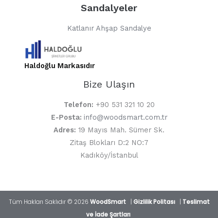
Sandalyeler
Katlanır Ahşap Sandalye
Haldoğlu Markasıdır
Bize Ulaşın
Telefon:
+90 531 321 10 20
E-Posta:
info@woodsmart.com.tr
Adres:
19 Mayıs Mah. Sümer Sk.
Zitaş Blokları D:2 NO:7
Kadıköy/İstanbul
Tüm Hakları Saklıdır © 2026
WoodSmart
|
Gizlilik Politası
|
Teslimat
ve İade Şartları