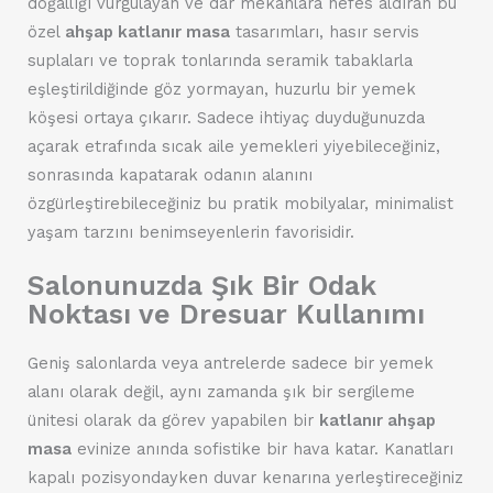
doğallığı vurgulayan ve dar mekanlara nefes aldıran bu
özel
ahşap katlanır masa
tasarımları, hasır servis
suplaları ve toprak tonlarında seramik tabaklarla
eşleştirildiğinde göz yormayan, huzurlu bir yemek
köşesi ortaya çıkarır. Sadece ihtiyaç duyduğunuzda
açarak etrafında sıcak aile yemekleri yiyebileceğiniz,
sonrasında kapatarak odanın alanını
özgürleştirebileceğiniz bu pratik mobilyalar, minimalist
yaşam tarzını benimseyenlerin favorisidir.
Salonunuzda Şık Bir Odak
Noktası ve Dresuar Kullanımı
Geniş salonlarda veya antrelerde sadece bir yemek
alanı olarak değil, aynı zamanda şık bir sergileme
ünitesi olarak da görev yapabilen bir
katlanır ahşap
masa
evinize anında sofistike bir hava katar. Kanatları
kapalı pozisyondayken duvar kenarına yerleştireceğiniz