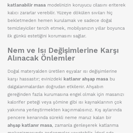
katlanabilir masa
modelinizin koruyucu cilasını eriterek
kalıcı zararlar verebilir. Yüzeye dökülen sıvıları hiç
bekletmeden hemen kurulamak ve sadece doğal
temizleyiciler tercih etmek, mobilyanızın yıllar boyunca
ilk günkü estetiğini korumasını sağlar.
Nem ve Isı Değişimlerine Karşı
Alınacak Önlemler
Doğal materyalden üretilen eşyalar ısı değişimlerine
karşı hassastır; evinizdeki
katlanır ahşap masa
bu
dalgalanmalardan doğrudan etkilenir. Ahşabın
gereğinden fazla kurumasına engel olmak için masanızı
kalorifer peteği veya şömine gibi ısı kaynaklarının çok
yakınına yerleştirmekten kaçınmalısınız. Kış aylarında
pencere kenarında sürekli neme maruz kalan bir
ahşap katlanır masa
, zamanla genleşerek katlanma
mekanizmasında zorlanmalar yaşatabilir. İdeal oda