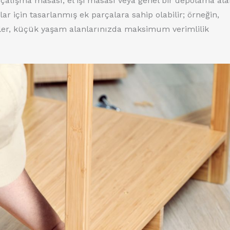
çalışma masası, el işi masası veya genel bir depolama ala
lar için tasarlanmış ek parçalara sahip olabilir; örneğin,
kler, küçük yaşam alanlarınızda maksimum verimlilik