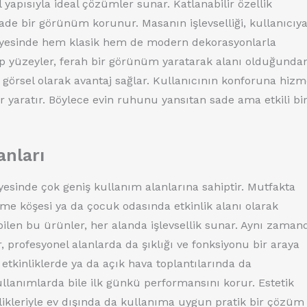
 yapısıyla ideal çözümler sunar. Katlanabilir özellik
sade bir görünüm korunur. Masanın işlevselliği, kullanıcıy
 sayesinde hem klasik hem de modern dekorasyonlarla
ap yüzeyler, ferah bir görünüm yaratarak alanı olduğunda
e görsel olarak avantaj sağlar. Kullanıcının konforuna hizm
yaratır. Böylece evin ruhunu yansıtan sade ama etkili bi
anları
ayesinde çok geniş kullanım alanlarına sahiptir. Mutfakta
e köşesi ya da çocuk odasında etkinlik alanı olarak
lebilen bu ürünler, her alanda işlevsellik sunar. Aynı zaman
r, profesyonel alanlarda da şıklığı ve fonksiyonu bir araya
 etkinliklerde ya da açık hava toplantılarında da
kullanımlarda bile ilk günkü performansını korur. Estetik
ellikleriyle ev dışında da kullanıma uygun pratik bir çözüm