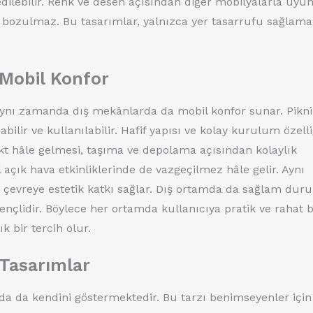
edilebilir. Renk ve desen açısından diğer mobilyalarla uyu
sı bozulmaz. Bu tasarımlar, yalnızca yer tasarrufu sağlam
 Mobil Konfor
, aynı zamanda dış mekânlarda da mobil konfor sunar. Pikni
lir ve kullanılabilir. Hafif yapısı ve kolay kurulum özelli
kt hâle gelmesi, taşıma ve depolama açısından kolaylık
 açık hava etkinliklerinde de vazgeçilmez hâle gelir. Aynı
vreye estetik katkı sağlar. Dış ortamda da sağlam duru
ençlidir. Böylece her ortamda kullanıcıya pratik ve rahat b
 bir tercih olur.
Tasarımlar
 da kendini göstermektedir. Bu tarzı benimseyenler için