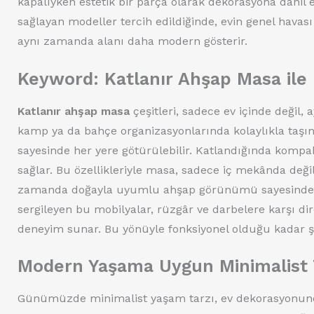
kapalıyken estetik bir parça olarak dekorasyona dâhil 
sağlayan modeller tercih edildiğinde, evin genel hava
aynı zamanda alanı daha modern gösterir.
Keyword: Katlanır Ahşap Masa ile
Katlanır ahşap masa
çeşitleri, sadece ev içinde değil
kamp ya da bahçe organizasyonlarında kolaylıkla taşınabi
sayesinde her yere götürülebilir. Katlandığında kompa
sağlar. Bu özellikleriyle masa, sadece iç mekânda değil
zamanda doğayla uyumlu ahşap görünümü sayesinde çe
sergileyen bu mobilyalar, rüzgâr ve darbelere karşı dir
deneyim sunar. Bu yönüyle fonksiyonel olduğu kadar şık
Modern Yaşama Uygun Minimalist 
Günümüzde minimalist yaşam tarzı, ev dekorasyonunda