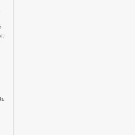
a
n
et
r
da