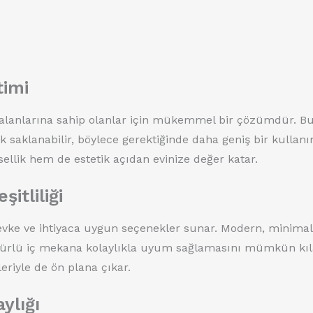
timi
m alanlarına sahip olanlar için mükemmel bir çözümdür. B
 saklanabilir, böylece gerektiğinde daha geniş bir kullan
ellik hem de estetik açıdan evinize değer katar.
itliliği
zevke ve ihtiyaca uygun seçenekler sunar. Modern, minimal
 türlü iç mekana kolaylıkla uyum sağlamasını mümkün kıl
eriyle de ön plana çıkar.
ylığı