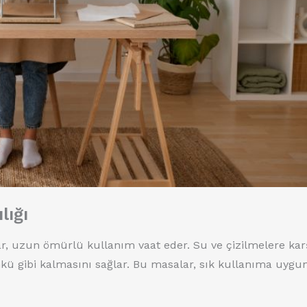
lığı
ar, uzun ömürlü kullanım vaat eder. Su ve çizilmelere kar
ünkü gibi kalmasını sağlar. Bu masalar, sık kullanıma uygu